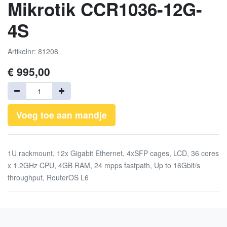
Mikrotik CCR1036-12G-
4S
Artikelnr: 81208
€
995,00
Voeg toe aan mandje
1U rackmount, 12x Gigabit Ethernet, 4xSFP cages, LCD, 36 cores
x 1.2GHz CPU, 4GB RAM, 24 mpps fastpath, Up to 16Gbit/s
throughput, RouterOS L6