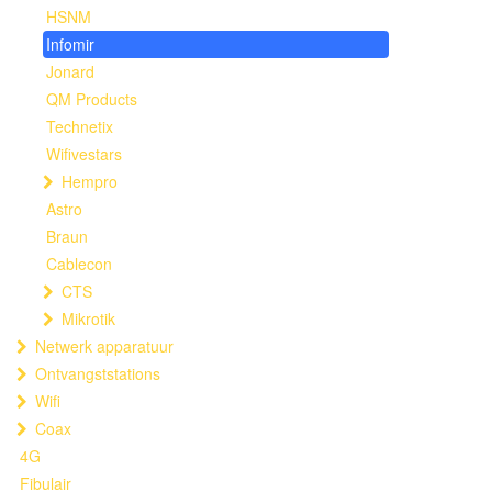
HSNM
Infomir
Jonard
QM Products
Technetix
Wifivestars
Hempro
Astro
Braun
Cablecon
CTS
Mikrotik
Netwerk apparatuur
Ontvangststations
Wifi
Coax
4G
Fibulair