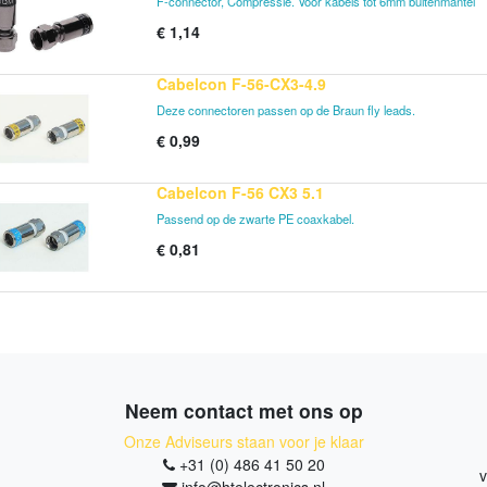
F-connector, Compressie. Voor kabels tot 6mm buitenmantel
€
1,14
Cabelcon F-56-CX3-4.9
Deze connectoren passen op de Braun fly leads.
€
0,99
Cabelcon F-56 CX3 5.1
Passend op de zwarte PE coaxkabel.
€
0,81
Neem contact met ons op
Onze Adviseurs staan voor je klaar
+31 (0) 486 41 50 20
v