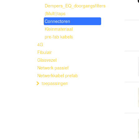
Dempers_EQ_doorgangsfilters
(Multi)taps
Connectoren
Kleinmateriaal
pre-fab kabels
4G
Fibulair
Glasvezel
Netwerk passief
Netwerkkabel prefab
toepassingen