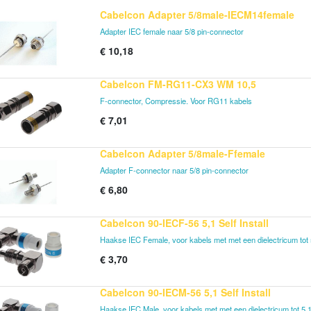
Cabelcon Adapter 5/8male-IECM14female
Adapter IEC female naar 5/8 pin-connector
€
10,18
Cabelcon FM-RG11-CX3 WM 10,5
F-connector, Compressie. Voor RG11 kabels
€
7,01
Cabelcon Adapter 5/8male-Ffemale
Adapter F-connector naar 5/8 pin-connector
€
6,80
Cabelcon 90-IECF-56 5,1 Self Install
Haakse IEC Female, voor kabels met met een dielectricum to
€
3,70
Cabelcon 90-IECM-56 5,1 Self Install
Haakse IEC Male, voor kabels met met een dielectricum tot 5