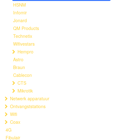
HSNM
Infomir
Jonard
QM Products
Technetix
Wifivestars
Hempro
Astro
Braun
Cablecon
CTS
Mikrotik
Netwerk apparatuur
Ontvangststations
Wifi
Coax
4G
Fibulair