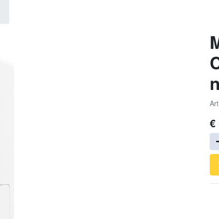
n
Art
€