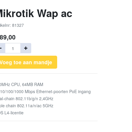
ikrotik Wap ac
ikelnr: 81327
89,00
Voeg toe aan mandje
0MHz CPU, 64MB RAM
 10/100/1000 Mbps Ethernet-poorten PoE ingang
al-chain 802.11b/g/n 2,4GHz
iple chain 802.11a/n/ac 5GHz
S L4-licentie