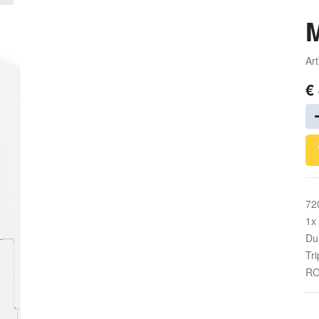
M
Art
€
72
1x
Du
Tr
RO