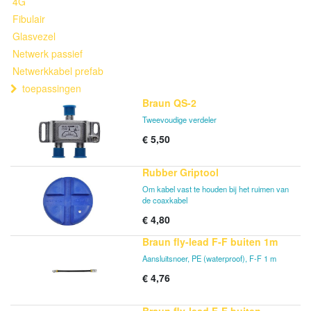
4G
Fibulair
Glasvezel
Netwerk passief
Netwerkkabel prefab
toepassingen
Braun QS-2
Tweevoudige verdeler
€
5,50
Rubber Griptool
Om kabel vast te houden bij het ruimen van
de coaxkabel
€
4,80
Braun fly-lead F-F buiten 1m
Aansluitsnoer, PE (waterproof), F-F 1 m
€
4,76