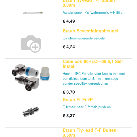
Braun fly-lead F-F buiten
0,80m
Aansluitsnoer, PE (waterproof), F-F 80 cm
€
4,49
Braun Bevestigingsbeugel
tbv stroomvoerende verdeler
€
4,24
Cabelcon 90-IECF-56 5,1 Self
Install
Haakse IEC Female, voor kabels met met
een dielectricum tot 5,1 mm, montage
zonder specifiek gereedschap
€
3,70
Braun Ff-Fm/P
F-female naar F-female push-on
€
3,37
Braun Fly-lead F-F Buiten
0,50m