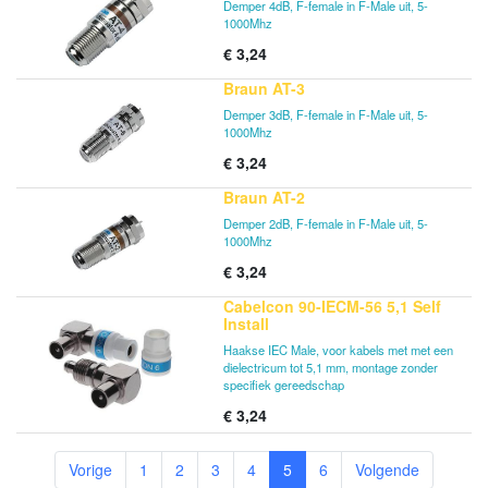
Demper 4dB, F-female in F-Male uit, 5-
1000Mhz
€
3,24
Braun AT-3
Demper 3dB, F-female in F-Male uit, 5-
1000Mhz
€
3,24
Braun AT-2
Demper 2dB, F-female in F-Male uit, 5-
1000Mhz
€
3,24
Cabelcon 90-IECM-56 5,1 Self
Install
Haakse IEC Male, voor kabels met met een
dielectricum tot 5,1 mm, montage zonder
specifiek gereedschap
€
3,24
Vorige
1
2
3
4
5
6
Volgende