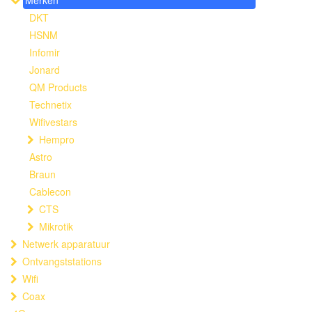
Merken
DKT
HSNM
Infomir
Jonard
QM Products
Technetix
Wifivestars
Hempro
Astro
Braun
Cablecon
CTS
Mikrotik
Netwerk apparatuur
Ontvangststations
Wifi
Coax